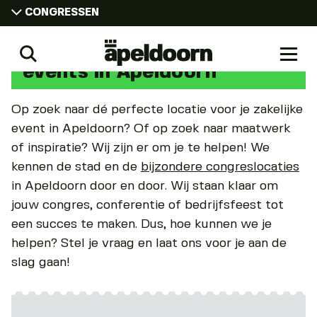
Contact
CONGRESSEN
VRIJE TIJD
Contact over zakelijke
Congressen
Zoeken
Naar
CONGRESSEN
in
events in Apeldoorn
men
Apeldoorn
WERKEN
Op zoek naar dé perfecte locatie voor je zakelijke
STUDEREN
event in Apeldoorn? Of op zoek naar maatwerk
WONEN
of inspiratie? Wij zijn er om je te helpen! We
kennen de stad en de
bijzondere congreslocaties
in Apeldoorn door en door. Wij staan klaar om
jouw congres, conferentie of bedrijfsfeest tot
een succes te maken. Dus, hoe kunnen we je
helpen? Stel je vraag en laat ons voor je aan de
slag gaan!